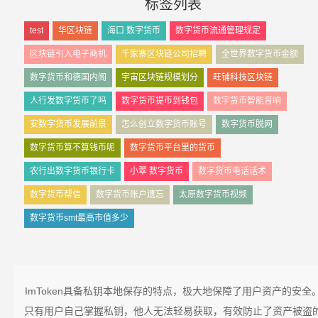
标签列表
test
华区块链
海口 数字货币
数字货币流通管理规定
区块链引入电子商机
千家寨区块链公司招聘
全世界数字货币金额
数字货币和德国内阁
宇宙区块链规模划分
旺铺科技区块链
人行发数字货币了吗
数字货币提币到钱包
数字货币智能音响
安数字货币发展前景
怎么创立数字货币账号
数字货币脱网
数字货币算不算钱币呢
数字货币平台里的货币
农行出数字货币银行卡
小翠 数字货币
数字货币电话话术
数字货币帮信
数字货币账户遗忘
太原数字货币视频
数字货币smt最高市值多少
ImToken具备私钥本地保存的特点，极大地保障了用户资产的安全
只有用户自己掌握私钥，他人无法轻易获取，有效防止了资产被盗